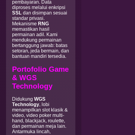
pembayaran. Data
diproses melalui enkripsi
SSL
dan disimpan sesuai
standar privasi.
Mekanisme
RNG
memastikan hasil
permainan adil. Kami
mendukung permainan
bertanggung jawab: batas
setoran, jeda bermain, dan
bantuan mandiri tersedia.
Portofolio Game
& WGS
Technology
Didukung
WGS
Technology
, lobi
menampilkan slot klasik &
video, video poker multi-
hand, blackjack, roulette,
dan permainan meja lain.
Antarmuka lincah,