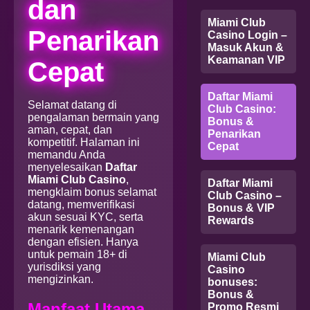
dan
Miami Club
Penarikan
Casino Login –
Masuk Akun &
Keamanan VIP
Cepat
Daftar Miami
Selamat datang di
Club Casino:
pengalaman bermain yang
Bonus &
aman, cepat, dan
Penarikan
kompetitif. Halaman ini
Cepat
memandu Anda
menyelesaikan
Daftar
Miami Club Casino
,
Daftar Miami
mengklaim bonus selamat
Club Casino –
datang, memverifikasi
Bonus & VIP
akun sesuai KYC, serta
Rewards
menarik kemenangan
dengan efisien. Hanya
untuk pemain 18+ di
Miami Club
yurisdiksi yang
Casino
mengizinkan.
bonuses:
Bonus &
Manfaat Utama
Promo Resmi