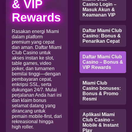
& VIP
Casino Login –
Masuk Akun &
Rewards
Keamanan VIP
Daftar Miami Club
Rasakan energi Miami
Casino: Bonus &
dalam platform
Penarikan Cepat
premium yang cepat
dan aman. Daftar Miami
Club Casino untuk
Daftar Miami Club
akses instan ke slot,
Casino – Bonus &
table games, video
VIP Rewards
poker, dan turnamen
bernilai tinggi—dengan
pembayaran cepat,
Miami Club
enkripsi SSL, serta
Casino bonuses:
dukungan 24/7. Mulai
Bonus & Promo
perjalanan Anda hari ini
Resmi
dan klaim bonus
selamat datang yang
dirancang untuk
Aplikasi Miami
pemain mobile-first, dari
Club Casino –
rekreasional hingga
Mobile & Instant
high roller.
Play