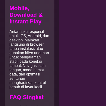
Mobile,
Download &
Instant Play
Antarmuka responsif
untuk iOS, Android, dan
desktop. Mainkan
langsung di browser
tanpa instalasi, atau
gunakan klien unduhan
untuk pengalaman
stabil pada koneksi
lambat. Navigasi satu
tangan, mode hemat
data, dan optimasi
sentuhan
menghadirkan kontrol
penuh di layar kecil.
FAQ Singkat