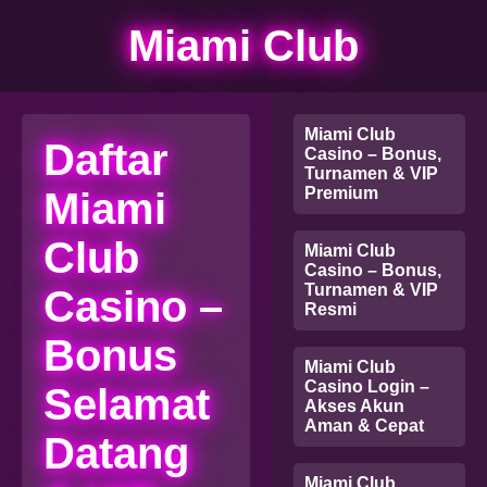
Miami Club
Miami Club
Daftar
Casino – Bonus,
Turnamen & VIP
Premium
Miami
Club
Miami Club
Casino – Bonus,
Turnamen & VIP
Casino –
Resmi
Bonus
Miami Club
Casino Login –
Selamat
Akses Akun
Aman & Cepat
Datang
Miami Club