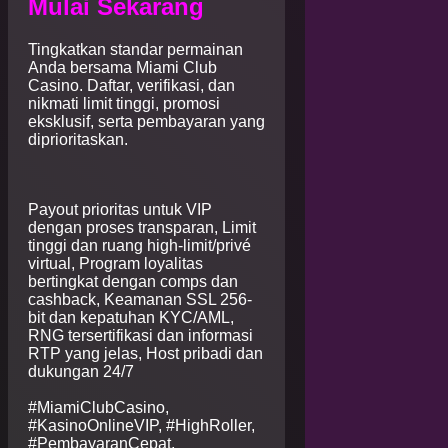
Mulai Sekarang
Tingkatkan standar permainan
Anda bersama Miami Club
Casino. Daftar, verifikasi, dan
nikmati limit tinggi, promosi
eksklusif, serta pembayaran yang
diprioritaskan.
Payout prioritas untuk VIP
dengan proses transparan, Limit
tinggi dan ruang high-limit/privé
virtual, Program loyalitas
bertingkat dengan comps dan
cashback, Keamanan SSL 256-
bit dan kepatuhan KYC/AML,
RNG tersertifikasi dan informasi
RTP yang jelas, Host pribadi dan
dukungan 24/7
#MiamiClubCasino,
#KasinoOnlineVIP, #HighRoller,
#PembayaranCepat,