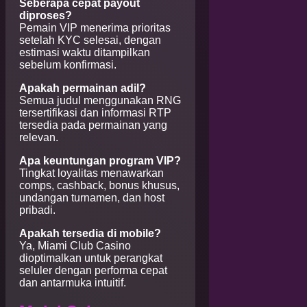
Seberapa cepat payout
diproses?
Pemain VIP menerima prioritas
setelah KYC selesai, dengan
estimasi waktu ditampilkan
sebelum konfirmasi.
Apakah permainan adil?
Semua judul menggunakan RNG
tersertifikasi dan informasi RTP
tersedia pada permainan yang
relevan.
Apa keuntungan program VIP?
Tingkat loyalitas menawarkan
comps, cashback, bonus khusus,
undangan turnamen, dan host
pribadi.
Apakah tersedia di mobile?
Ya, Miami Club Casino
dioptimalkan untuk perangkat
seluler dengan performa cepat
dan antarmuka intuitif.