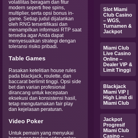
volatilitas beragam dan fitur
modern seperti free spins,
Slot Miami
multiplier, serta opsi bonus in-
Club Casino
game. Setiap judul dijalankan
– WGS,
oleh RNG tersertifikasi dan
Turnamen &
menampilkan informasi RTP saat
Jackpot
tersedia agar Anda dapat
menyesuaikan strategi dengan
toleransi risiko pribadi.
Miami Club
Live Casino
Table Games
Online –
Dealer VIP &
Limit Tinggi
Rasakan ketelitian house rules
pada blackjack, roulette, dan
baccarat berlimit tinggi. Opsi side
Blackjack
bet dan varian profesional
Miami VIP |
dirancang untuk kecepatan
High Limit di
eksekusi dan konsistensi hasil,
Miami Club
tetap mengutamakan fair play
dan kejelasan peraturan.
Jackpot
Video Poker
Progresif
Miami Club
Untuk pemain yang menyukai
Casino –