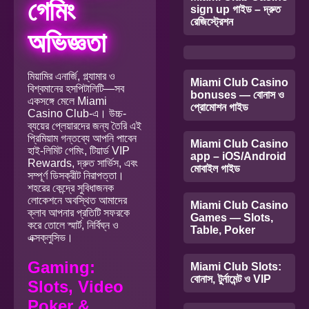
গেমিং
sign up গাইড – দ্রুত
রেজিস্ট্রেশন
অভিজ্ঞতা
মিয়ামির এনার্জি, গ্ল্যামার ও
Miami Club Casino
বিশ্বমানের হসপিটালিটি—সব
bonuses — বোনাস ও
একসঙ্গে মেলে Miami
প্রোমোশন গাইড
Casino Club-এ। উচ্চ-
ব্যয়ের প্লেয়ারদের জন্য তৈরি এই
প্রিমিয়াম গন্তব্যে আপনি পাবেন
Miami Club Casino
হাই-লিমিট গেমিং, টিয়ার্ড VIP
app – iOS/Android
Rewards, দ্রুত সার্ভিস, এবং
মোবাইল গাইড
সম্পূর্ণ ডিসক্রীট নিরাপত্তা।
শহরের কেন্দ্রে সুবিধাজনক
লোকেশনে অবস্থিত আমাদের
Miami Club Casino
ক্লাব আপনার প্রতিটি সফরকে
Games — Slots,
করে তোলে স্মার্ট, নির্বিঘ্ন ও
Table, Poker
এক্সক্লুসিভ।
Gaming:
Miami Club Slots:
বোনাস, টুর্নামেন্ট ও VIP
Slots, Video
Poker &