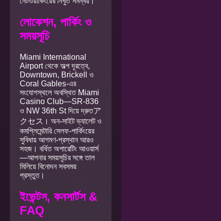
নেটওয়ার্কিংয়ের নিখুঁত সমন্বয়।
লোকেশন, পার্কিং ও
সময়সূচি
Miami International
Airport থেকে অল্প দূরত্বে,
Downtown, Brickell ও
Coral Gables-এর
সংযোগস্থলে অবস্থিত Miami
Casino Club—SR-836
ও NW 36th St দিয়ে দ্রুতア
クセス। অন-সাইট ভ্যালেট ও
কমপ্লিমেন্টারি সেলফ-পার্কিংয়ের
সুবিধায় আগমণ-প্রস্থান আরও
সহজ। বর্ধিত অপারেটিং আওয়ার্স
—আপনার সময়সূচির সঙ্গে তাল
মিলিয়ে বিনোদন সবসময়
প্রস্তুত।
ইভেন্টস, কনসার্টস &
FAQ