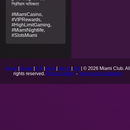
প্রিমিয়াম অভিজ্ঞতা
#MiamiCasino,
#VIPRewards,
#HighLimitGaming,
#MiamiNightlife,
#SlotsMiami
en-us
|
bn-bd
|
fr-fr
|
id-id
|
en-ca
|
it-it
| © 2026 Miami Club. Al
rights reserved.
Privacy policy
-
Terms and conditions