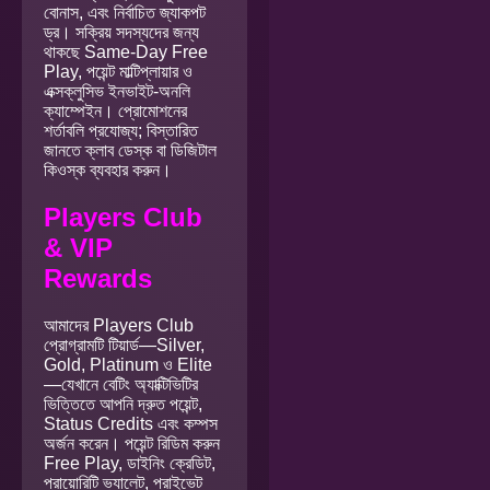
বোনাস, এবং নির্বাচিত জ্যাকপট
ড্র। সক্রিয় সদস্যদের জন্য
থাকছে Same-Day Free
Play, পয়েন্ট মাল্টিপ্লায়ার ও
এক্সক্লুসিভ ইনভাইট-অনলি
ক্যাম্পেইন। প্রোমোশনের
শর্তাবলি প্রযোজ্য; বিস্তারিত
জানতে ক্লাব ডেস্ক বা ডিজিটাল
কিওস্ক ব্যবহার করুন।
Players Club
& VIP
Rewards
আমাদের Players Club
প্রোগ্রামটি টিয়ার্ড—Silver,
Gold, Platinum ও Elite
—যেখানে বেটিং অ্যাক্টিভিটির
ভিত্তিতে আপনি দ্রুত পয়েন্ট,
Status Credits এবং কম্পস
অর্জন করেন। পয়েন্ট রিডিম করুন
Free Play, ডাইনিং ক্রেডিট,
প্রায়োরিটি ভ্যালেট, প্রাইভেট