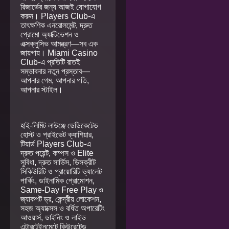
রিজার্ভের জন্য আজই যোগাযোগ
করুন। Players Club-এ
তাৎক্ষণিক এনরোলমেন্ট, দ্রুত
প্রোমো অ্যাক্টিভেশন ও
এক্সক্লুসিভ আমন্ত্রণ—সব এক
জায়গায়। Miami Casino
Club-এ প্রতিটি রাতই
সম্ভাবনার নতুন প্রস্তাব—
আপনার গেম, আপনার গতি,
আপনার স্টাইল।
হাই-লিমিট লাউঞ্জে ডেডিকেটেড
হোস্ট ও প্রাইভেট ক্যাশিয়ার,
টিয়ার্ড Players Club-এ
দ্রুত পয়েন্ট, কম্পস ও Elite
সুবিধা, দ্রুত সার্ভিস, ডিসক্রীট
সিকিউরিটি ও প্রায়োরিটি ভ্যালেট
পার্কিং, ডাইনামিক প্রোমোশন,
Same-Day Free Play ও
জ্যাকপট ড্র, কেন্দ্রীয় লোকেশন,
সহজ অ্যাক্সেস ও বর্ধিত অপারেটিং
আওয়ার্স, ডাইনিং ও লাইভ
এন্টারটেইনমেন্টে কিউরেটেড