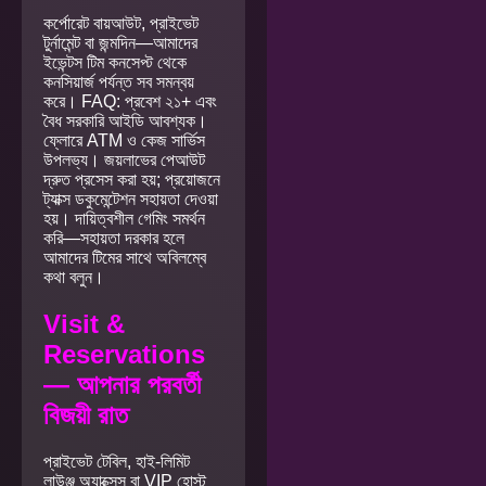
কর্পোরেট বায়আউট, প্রাইভেট
টুর্নামেন্ট বা জন্মদিন—আমাদের
ইভেন্টস টিম কনসেপ্ট থেকে
কনসিয়ার্জ পর্যন্ত সব সমন্বয়
করে। FAQ: প্রবেশ ২১+ এবং
বৈধ সরকারি আইডি আবশ্যক।
ফ্লোরে ATM ও কেজ সার্ভিস
উপলভ্য। জয়লাভের পেআউট
দ্রুত প্রসেস করা হয়; প্রয়োজনে
ট্যাক্স ডকুমেন্টেশন সহায়তা দেওয়া
হয়। দায়িত্বশীল গেমিং সমর্থন
করি—সহায়তা দরকার হলে
আমাদের টিমের সাথে অবিলম্বে
কথা বলুন।
Visit &
Reservations
— আপনার পরবর্তী
বিজয়ী রাত
প্রাইভেট টেবিল, হাই-লিমিট
লাউঞ্জ অ্যাক্সেস বা VIP হোস্ট