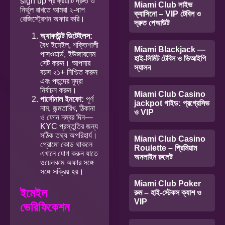
sign up প্রক্রিয়াটি দ্রুত ও
Miami Club লাইভ
নির্ভুল রাখতে আমরা ২-ধাপ
ক্যাসিনো – VIP টেবিল ও
রেজিস্ট্রেশন অফার করি।
দ্রুত পেআউট
অ্যাকাউন্ট ডিটেইলস:
বৈধ ইমেইল, শক্তিশালী
Miami Blackjack —
পাসওয়ার্ড, ইউজারনেম
হাই-লিমিট টেবিল ও ভিআইপি
সেট করুন। আপনার
স্যালন
বয়স ২১+ নিশ্চিত করুন
এবং পছন্দের মুদ্রা
নির্বাচন করুন।
Miami Club Casino
পার্সোনাল ইনফো:
পূর্ণ
jackpot গাইড: প্রগ্রেসিভ
নাম, জন্মতারিখ, ঠিকানা
ও VIP
ও ফোন নম্বর দিন—
KYC প্রস্তুতির জন্য
সঠিক তথ্য অপরিহার্য।
Miami Club Casino
প্রোমো কোড থাকলে
Roulette – প্রিমিয়াম
এখানে যোগ করুন যাতে
অনলাইন রুলেট
ওয়েলকাম অফার সঙ্গে
সঙ্গে সক্রিয় হয়।
Miami Club Poker
ইমেইল
রুম – হাই-স্টেকস ক্যাশ ও
VIP
ভেরিফিকেশন