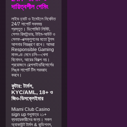
দায়িত্বশীল গেমিং
লাইভ চ্যাট ও ইমেইলে নিবেদিত
24/7 সাপোর্ট সবসময়
প্রস্তুত। ডিপোজিট লিমিট,
সেশন রিমাইন্ডার, টাইম-আউট ও
সেলফ-এক্সক্লুশনের মতো টুলস
আপনার নিয়ন্ত্রণে রাখে। আমরা
Responsible Gaming
মানদণ্ড মেনে চলি—খেলা
বিনোদন, আয়ের বিকল্প নয়।
প্রয়োজনে হেল্পলাইন/রিসোর্সের
লিঙ্ক সাপোর্ট টিম সরবরাহ
করবে।
ফুটার: টার্মস,
KYC/AML, 18+ ও
জিও-ডিসক্লেইমার
Miami Club Casino
sign up শুধুমাত্র ২১+
ব্যবহারকারীদের জন্য। সকল
অ্যাকাউন্ট টার্মস & কন্ডিশনস,