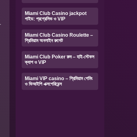
Miami Club Casino jackpot
গাইড: প্রগ্রেসিভ ও VIP
-
Miami Club Casino Roulette –
প্রিমিয়াম অনলাইন রুলেট
Miami Club Poker রুম – হাই-স্টেকস
ক্যাশ ও VIP
Miami VIP casino – প্রিমিয়াম গেমিং
ও ভিআইপি এক্সপেরিয়েন্স