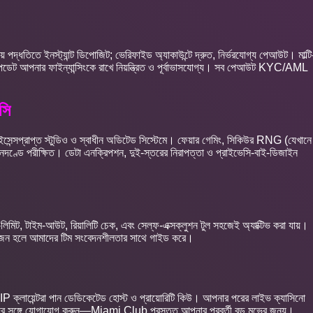
িয় পদ্ধতিতে ইনস্ট্যান্ট ডিপোজিট; ভেরিফাইড অ্যাকাউন্টে দ্রুত, নির্ভরযোগ্য পেআউট। মাল্টি
যাটাস আপডেট আপনার ফাইন্যান্সিংকে রাখে নিয়ন্ত্রিত ও পূর্বাভাসযোগ্য। সব পেআউট KYC/AML
্সি
ন্সপ্রাপ্ত স্টুডিও ও স্বাধীন অডিটেড সিস্টেমে। ফেয়ার গেমিং, সিকিউর RNG (যেখানে
ানদণ্ডে পরীক্ষিত। ডেটা এনক্রিপশন, দুই-স্তরের নিরাপত্তা ও প্রাইভেসি-বাই-ডিজাইন
মিট, টাইম-আউট, রিয়ালিটি চেক, এবং সেল্‌ফ-এক্সক্লুশন টুল সহজেই অ্যাক্টিভ করা যায়।
য়োজন হলে আমাদের টিম সংবেদনশীলতার সাথে গাইড করে।
IP ক্লায়েন্টরা পান ডেডিকেটেড হোস্ট ও প্রায়োরিটি কিউ। আপনার পরের লাইভ ক্যাসিনো
দের সঙ্গে যোগাযোগ করুন—Miami Club প্রস্তুত আপনার পরবর্তী বড় মুভের জন্য।