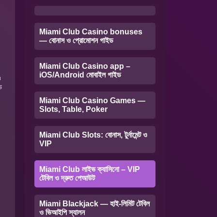
Miami Club Casino bonuses
— বোনাস ও প্রোমোশন গাইড
Miami Club Casino app –
iOS/Android মোবাইল গাইড
ও
ভ
Miami Club Casino Games —
Slots, Table, Poker
Miami Club Slots: বোনাস, টুর্নামেন্ট ও
VIP
Miami Club লাইভ ক্যাসিনো – VIP
টেবিল ও দ্রুত পেআউট
Miami Blackjack — হাই-লিমিট টেবিল
ও ভিআইপি স্যালন